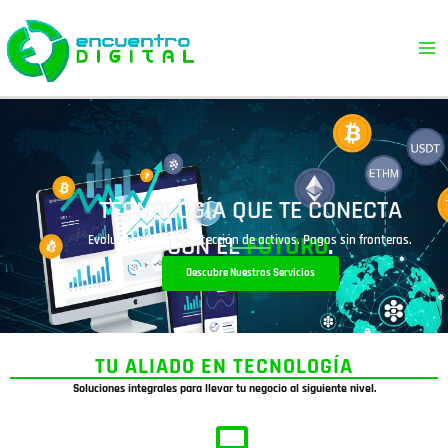
Ir
al
contenido
TECNOLOGÍA QUE TE CONECTA
CON EL
FUTURO
.
Evolución digital. Protección de activos. Pagos sin fronteras.
Descubre Nuestros Servicios
TU ALIADO EN TECNOLOGÍA
Soluciones integrales para llevar tu negocio al siguiente nivel.